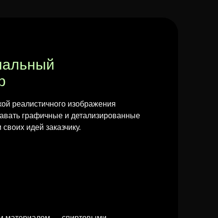
нальный
р
кой реалистичного изображения
давать графичные и детализированные
 своих идей заказчику.
ым материалом — спиртовыми