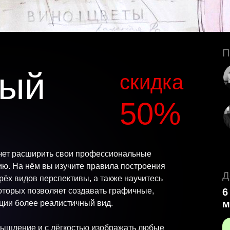
П
ный
скидка
50%
хочет расширить свои профессиональные
ю. На нём вы изучите правила построения
Д
рёх видов перспективы, а также научитесь
оторых позволяет создавать графичные,
6
м
ции более реалистичный вид.
мышление и с лёгкостью изображать любые