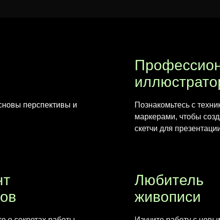
Профессио
иллюстрато
основы перспективы и
Познакомьтесь с техни
маркерами, чтобы соз
скетчи для презентации
нт
Любитель
зов
живописи
те о секретах работы
Изучите работу с нов