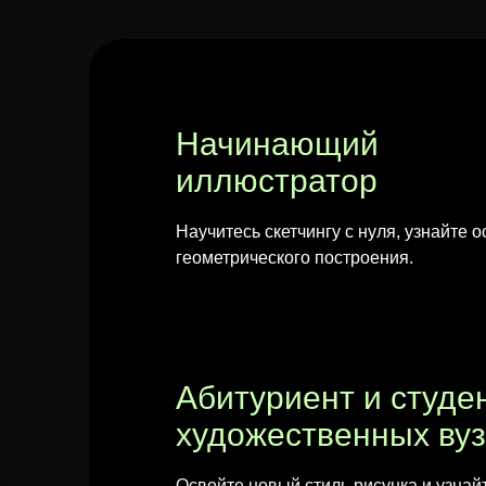
Начинающий
иллюстратор
Научитесь скетчингу с нуля, узнайте 
геометрического построения.
Абитуриент и студе
художественных ву
Освойте новый стиль рисунка и узнай