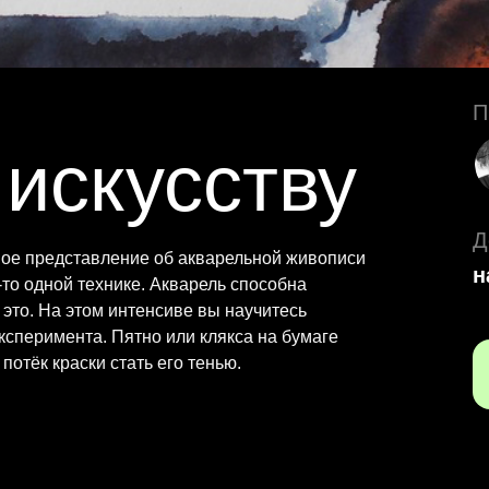
П
 искусству
Д
ное представление об акварельной живописи
н
й-то одной технике. Акварель способна
 это. На этом интенсиве вы научитесь
ксперимента. Пятно или клякса на бумаге
потёк краски стать его тенью.