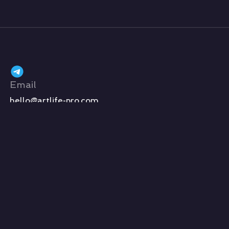
Email
hello@artlife-pro.com
Место проведения фестиваля
Москва, Манежная площадь 1,
ЦВЗ «Манеж»
Ежедневно с 10:00 до 22:00
Telegram
Youtube
Vkontakte