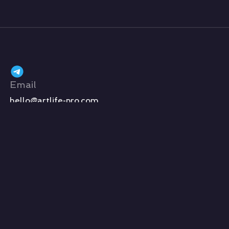
Email
hello@artlife-pro.com
Место проведения фестиваля
Москва, Манежная площадь 1,
ЦВЗ «Манеж»
Ежедневно с 10:00 до 22:00
Telegram
Youtube
Vkontakte