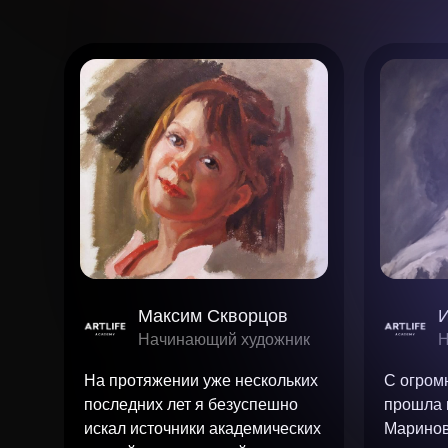
Максим Скворцов
Начинающий художник
Н
На протяжении уже нескольких
С огром
последних лет я безуспешно
прошла 
искал источники академических
Маринов