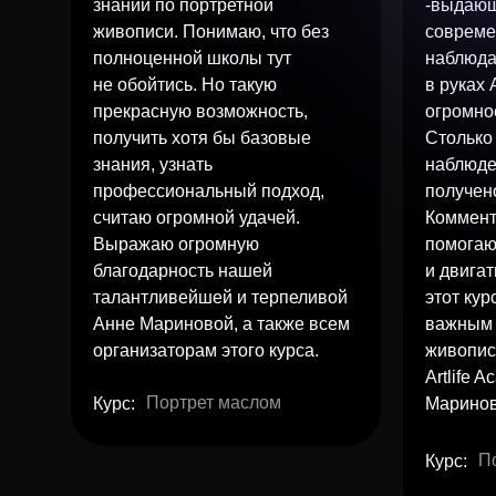
знаний по портретной
-выдающ
живописи. Понимаю, что без
совреме
полноценной школы тут
наблюда
не обойтись. Но такую
в руках
прекрасную возможность,
огромно
получить хотя бы базовые
Столько
знания, узнать
наблюде
профессиональный подход,
получен
считаю огромной удачей.
Коммент
Выражаю огромную
помогаю
благодарность нашей
и двига
талантливейшей и терпеливой
этот кур
Анне Мариновой, а также всем
важным 
организаторам этого курса.
живопис
Artlife 
Портрет маслом
Курс:
Маринов
П
Курс: