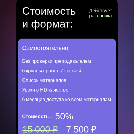
Стоимость
Действует
рассрочка
и формат:
Самостоятельно
Без проверки преподавателем
6 крупных работ, 7 скетчей
Список материалов
Уроки в HD-качестве
6 месяцев доступа ко всем материалам
- 50%
Стоимость
15 000 ₽
7 500 ₽